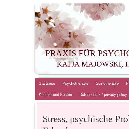
PRAXIS FÜR PSYCH
KATJA MAJOWSKI, 
Springe
Startseite
Psychotherapie
Soziotherapie
P
zum
Kontakt und Kosten
Datenschutz / privacy policy
Inhalt
Stress, psychische Pr