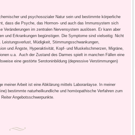
, chemischer und psychosozialer Natur sein und bestimmte körperliche
nnt, dass die Psyche, das Hormon- und auch das Immunsystem sich
ise Veränderungen im zentralen Nervensystem auslösen. Er kann aber
 und Erkrankungen begünstigen. Die Symptome sind vielseitig: Nicht
. Leistungsverlust, Müdigkeit, Stimmungsschwankungen,
ssion und Ängste, Hyperaktivität, Kopf- und Muskelschmerzen, Migräne,
onen u.a. Auch der Zustand des Darmes spielt in manchen Fällen eine
sweise eine gestörte Serotoninbildung (depressive Verstimmungen)
ge meiner Arbeit ist eine Abklärung mittels Laboranlayse. In meiner
ine) bestimmte naturheilkundliche und homöopathische Verfahren zum
m Reiter Angebotsschwerpunkte.