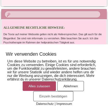
ALLGEMEINE RECHTLICHE HINWEISE:
Die Texte auf meiner Webseite gelten nicht als Heilversprechen. Das gilt auch für die
Blogartikel. Sie sind rein informativ zu verstehen. Bitte beachten Sie auch: Ich übe
Psychotherapie im Rahmen der heilpraktischen Tätigkeit aus.
Wir verwenden Cookies
IMPRESSUM UND DATENSCHUTZ
Um diese Website zu betreiben, ist es für uns notwendig
Cookies zu verwenden. Einige Cookies sind erforderlich,
um die Funktionalität zu gewährleisten, andere brauchen
Datenschutz / privacy policy
wir für unsere Statistik und wieder andere helfen uns dir
Impressum
nur die Werbung anzuzeigen, die dich interessiert. Mehr
erfährst du in unserer Datenschutzerklärung.
Alles zulassen
Ablehnen
Einzeln bestätigen
Dieses Blog läuft mit WordPress
|
Theme: Bouquet von
Datenschutz
|
Impressum
WordPress.com
.
Cookies